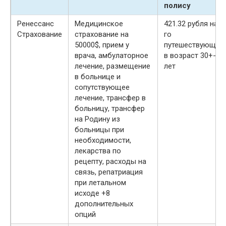
полису
Ренессанс
Медицинское
421.32 рубля на 1
Страхование
страхование на
го
50000$, прием у
путешествующег
врача, амбулаторное
в возраст 30+-
лечение, размещение
лет
в больнице и
сопутствующее
лечение, трансфер в
больницу, трансфер
на Родину из
больницы при
необходимости,
лекарства по
рецепту, расходы на
связь, репатриация
при летальном
исходе +8
дополнительных
опций