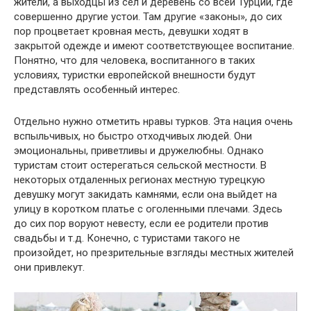
жители, а выходцы из сел и деревень со всей Турции, где
совершенно другие устои. Там другие «законы», до сих
пор процветает кровная месть, девушки ходят в
закрытой одежде и имеют соответствующее воспитание.
Понятно, что для человека, воспитанного в таких
условиях, туристки европейской внешности будут
представлять особенный интерес.
Отдельно нужно отметить нравы турков. Эта нация очень
вспыльчивых, но быстро отходчивых людей. Они
эмоциональны, приветливы и дружелюбны. Однако
туристам стоит остерегаться сельской местности. В
некоторых отдаленных регионах местную турецкую
девушку могут закидать камнями, если она выйдет на
улицу в коротком платье с оголенными плечами. Здесь
до сих пор воруют невесту, если ее родители против
свадьбы и т.д. Конечно, с туристами такого не
произойдет, но презрительные взгляды местных жителей
они привлекут.