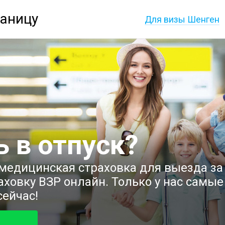
раницу
Для визы Шенген
 в отпуск?
медицинская страховка для выезда за 
аховку ВЗР онлайн. Только у нас самы
ейчас!