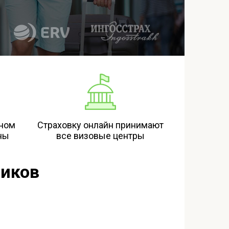
йном
Страховку онлайн принимают
ны
все визовые центры
ников