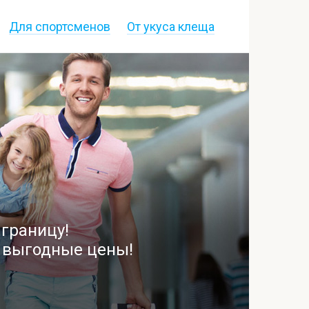
Для спортсменов
От укуса клеща
границу!
е выгодные цены!