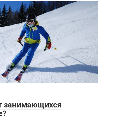
ут занимающихся
е?