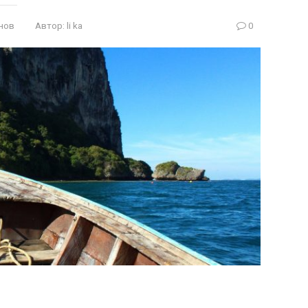
нов
Автор:
li ka
0