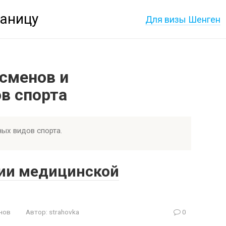
раницу
Для визы Шенген
тсменов и
в спорта
ых видов спорта.
ии медицинской
нов
Автор:
strahovka
0