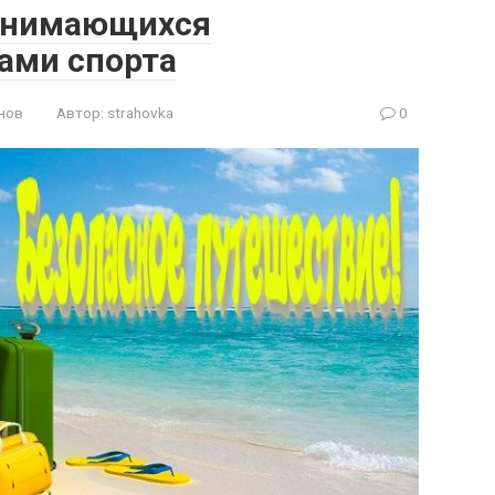
занимающихся
ами спорта
нов
Автор:
strahovka
0