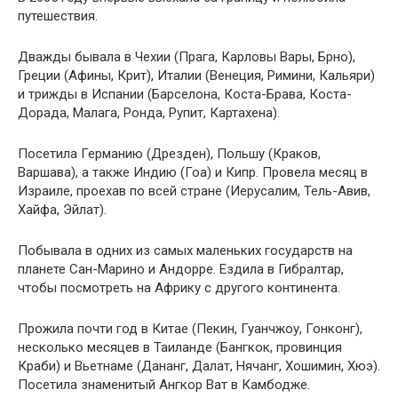
путешествия.
Дважды бывала в Чехии (Прага, Карловы Вары, Брно),
Греции (Афины, Крит), Италии (Венеция, Римини, Кальяри)
и трижды в Испании (Барселона, Коста-Брава, Коста-
Дорада, Малага, Ронда, Рупит, Картахена).
Посетила Германию (Дрезден), Польшу (Краков,
Варшава), а также Индию (Гоа) и Кипр. Провела месяц в
Израиле, проехав по всей стране (Иерусалим, Тель-Авив,
Хайфа, Эйлат).
Побывала в одних из самых маленьких государств на
планете Сан-Марино и Андорре. Ездила в Гибралтар,
чтобы посмотреть на Африку с другого континента.
Прожила почти год в Китае (Пекин, Гуанчжоу, Гонконг),
несколько месяцев в Таиланде (Бангкок, провинция
Краби) и Вьетнаме (Дананг, Далат, Нячанг, Хошимин, Хюэ).
Посетила знаменитый Ангкор Ват в Камбодже.